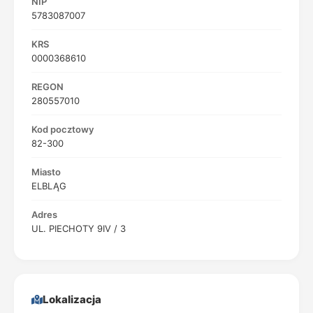
NIP
5783087007
KRS
0000368610
REGON
280557010
Kod pocztowy
82-300
Miasto
ELBLĄG
Adres
UL. PIECHOTY 9IV / 3
Lokalizacja