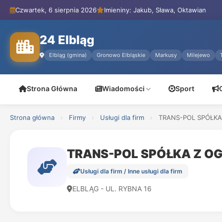
Czwartek, 6 sierpnia 2026
Imieniny: Jakub, Sława, Oktawian
24 Elbląg
Elbląg (gmina)
Gronowo Elbląskie
Markusy
Milejewo
Strona Główna
Wiadomości
Sport
Strona główna
›
Firmy
›
Usługi dla firm
›
TRANS-POL SPÓŁKA
TRANS-POL SPÓŁKA Z O
Usługi dla firm / Inne usługi dla firm
ELBLĄG - UL. RYBNA 16