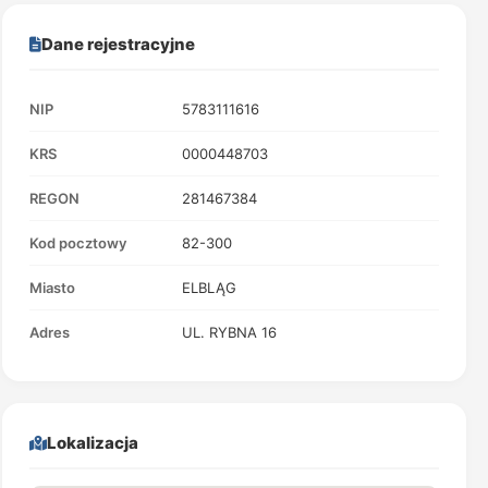
Dane rejestracyjne
NIP
5783111616
KRS
0000448703
REGON
281467384
Kod pocztowy
82-300
Miasto
ELBLĄG
Adres
UL. RYBNA 16
Lokalizacja