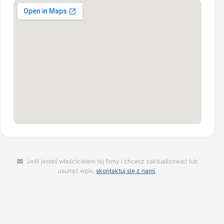
Jeśli jesteś właścicielem tej firmy i chcesz zaktualizować lub
usunąć wpis,
skontaktuj się z nami
.