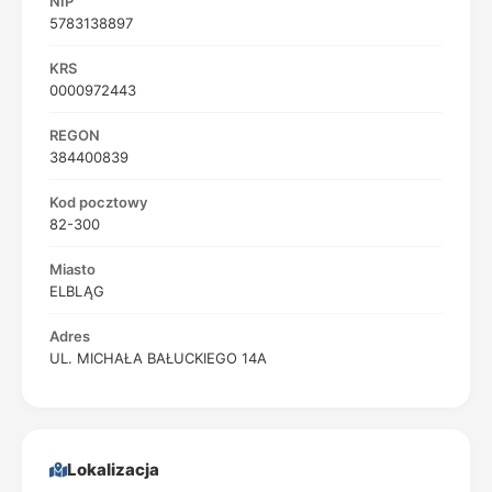
NIP
5783138897
KRS
0000972443
REGON
384400839
Kod pocztowy
82-300
Miasto
ELBLĄG
Adres
UL. MICHAŁA BAŁUCKIEGO 14A
Lokalizacja