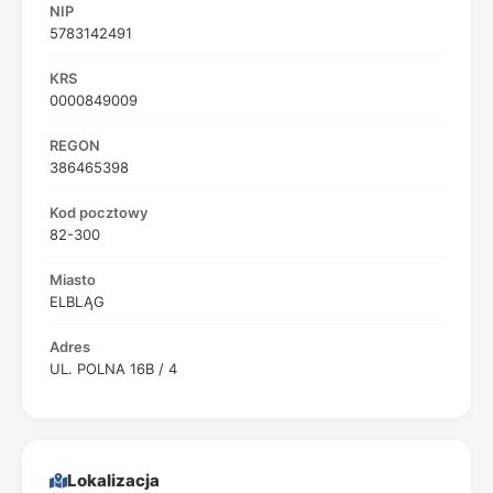
NIP
5783142491
KRS
0000849009
REGON
386465398
Kod pocztowy
82-300
Miasto
ELBLĄG
Adres
UL. POLNA 16B / 4
Lokalizacja