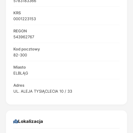
5783183366
KRS
0001223153
REGON
543962767
Kod pocztowy
82-300
Miasto
ELBLĄG
Adres
UL. ALEJA TYSIĄCLECIA 10 / 33
Lokalizacja