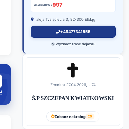
997
ALARMOWY
aleja Tysiąclecia 3, 82-300 Elbląg
+48477341555
Wyznacz trasę dojazdu
Zmarł(a) 27.04.2026, l. 74
u
Ś.P SZCZEPAN KWIATKOWSKI
Zobacz nekrolog
20