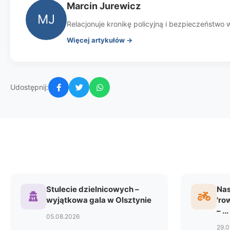
Marcin Jurewicz
MJ
Relacjonuje kronikę policyjną i bezpieczeństwo w 
Więcej artykułów →
Udostępnij:
Stulecie dzielnicowych –
Nas
wyjątkowa gala w Olsztynie
'ro
– ...
05.08.2026
29.0