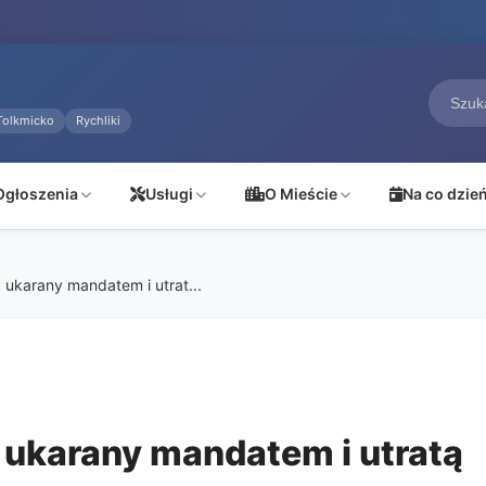
Tolkmicko
Rychliki
Ogłoszenia
Usługi
O Mieście
Na co dzie
k ukarany mandatem i utrat...
k ukarany mandatem i utratą