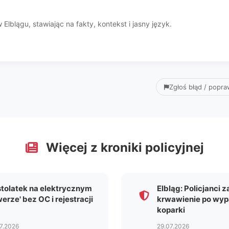
Elblągu, stawiając na fakty, kontekst i jasny język.
Zgłoś błąd / popr
Więcej z kroniki policyjnej
tolatek na elektrycznym
Elbląg: Policjanci 
werze' bez OC i rejestracji
krwawienie po wy
koparki
7.2026
29.07.2026