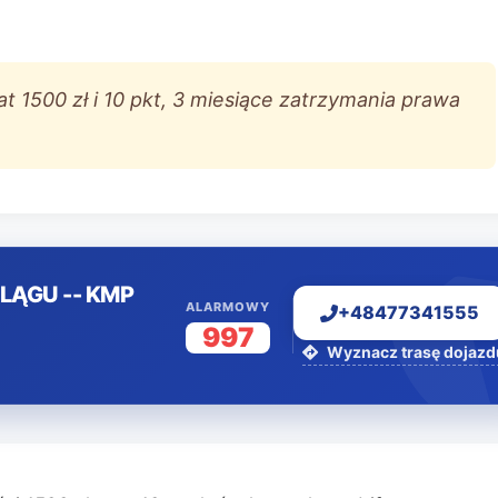
t 1500 zł i 10 pkt, 3 miesiące zatrzymania prawa
LĄGU -- KMP
ALARMOWY
+48477341555
997
Wyznacz trasę dojazd