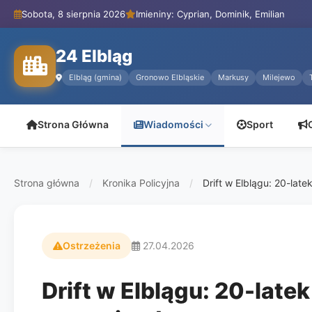
Sobota, 8 sierpnia 2026
Imieniny: Cyprian, Dominik, Emilian
24 Elbląg
Elbląg (gmina)
Gronowo Elbląskie
Markusy
Milejewo
Strona Główna
Wiadomości
Sport
Strona główna
/
Kronika Policyjna
/
Drift w Elblągu: 20-late
Ostrzeżenia
27.04.2026
Drift w Elblągu: 20-late