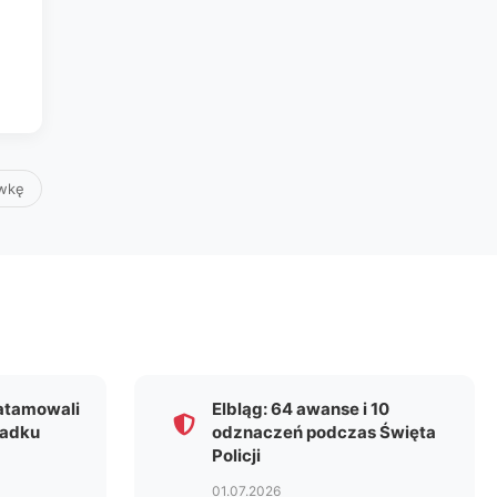
awkę
zatamowali
Elbląg: 64 awanse i 10
padku
odznaczeń podczas Święta
Policji
01.07.2026