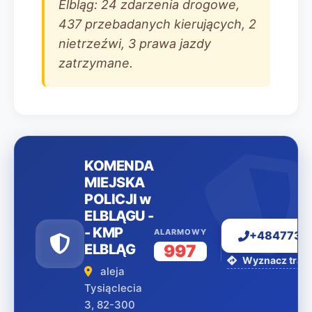
Elbląg: 24 zdarzenia drogowe,
437 przebadanych kierujących, 2
nietrzeźwi, 3 prawa jazdy
zatrzymane.
KOMENDA
MIEJSKA
POLICJI w
ELBLĄGU -
- KMP
ALARMOWY
+4847734
ELBLĄG
997
Wyznacz trasę
aleja
Tysiąclecia
3, 82-300