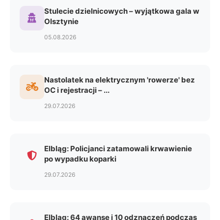
Stulecie dzielnicowych – wyjątkowa gala w
Olsztynie
05.08.2026
Nastolatek na elektrycznym 'rowerze' bez
OC i rejestracji – ...
29.07.2026
Elbląg: Policjanci zatamowali krwawienie
po wypadku koparki
29.07.2026
Elbląg: 64 awanse i 10 odznaczeń podczas