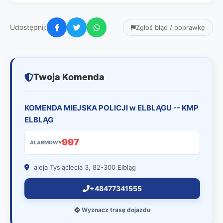
Udostępnij:
Zgłoś błąd / poprawkę
Twoja Komenda
KOMENDA MIEJSKA POLICJI w ELBLĄGU -- KMP
ELBLĄG
997
ALARMOWY
aleja Tysiąclecia 3, 82-300 Elbląg
+48477341555
Wyznacz trasę dojazdu