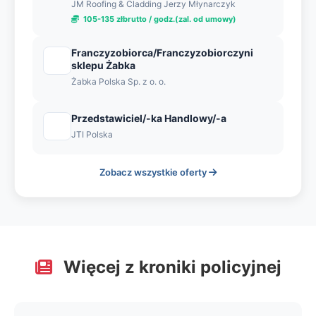
JM Roofing & Cladding Jerzy Młynarczyk
105-135 złbrutto / godz.(zal. od umowy)
Franczyzobiorca/Franczyzobiorczyni
sklepu Żabka
Żabka Polska Sp. z o. o.
Przedstawiciel/-ka Handlowy/-a
JTI Polska
Zobacz wszystkie oferty
Więcej z kroniki policyjnej