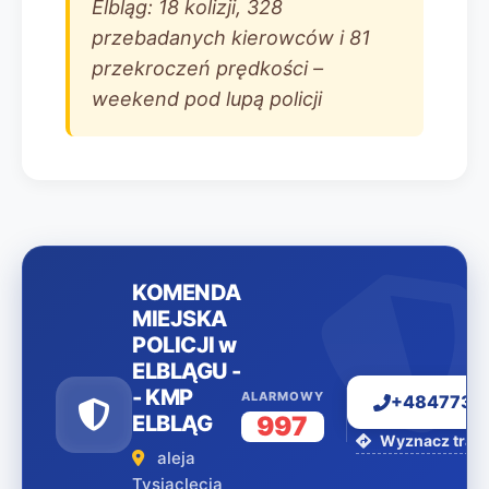
Elbląg: 18 kolizji, 328
przebadanych kierowców i 81
przekroczeń prędkości –
weekend pod lupą policji
KOMENDA
MIEJSKA
POLICJI w
ELBLĄGU -
- KMP
ALARMOWY
+4847734
ELBLĄG
997
Wyznacz trasę
aleja
Tysiąclecia