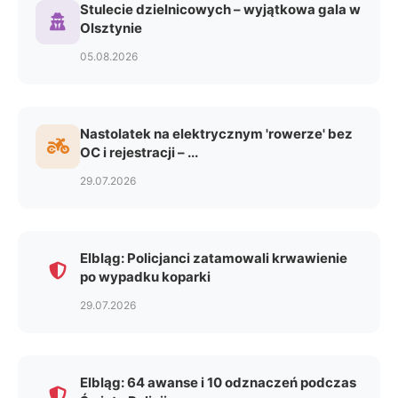
Stulecie dzielnicowych – wyjątkowa gala w
Olsztynie
05.08.2026
Nastolatek na elektrycznym 'rowerze' bez
OC i rejestracji – ...
29.07.2026
Elbląg: Policjanci zatamowali krwawienie
po wypadku koparki
29.07.2026
Elbląg: 64 awanse i 10 odznaczeń podczas