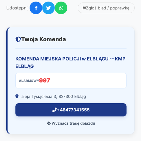
Udostępnij:
Zgłoś błąd / poprawkę
Twoja Komenda
KOMENDA MIEJSKA POLICJI w ELBLĄGU -- KMP
ELBLĄG
997
ALARMOWY
aleja Tysiąclecia 3, 82-300 Elbląg
+48477341555
Wyznacz trasę dojazdu