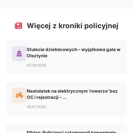
Więcej z kroniki policyjnej
Stulecie dzielnicowych – wyjątkowa gala w
Olsztynie
05.08.2026
Nastolatek na elektrycznym 'rowerze' bez
OC i rejestracji – ...
29.07.2026
Elbląg: Policjanci zatamowali krwawienie