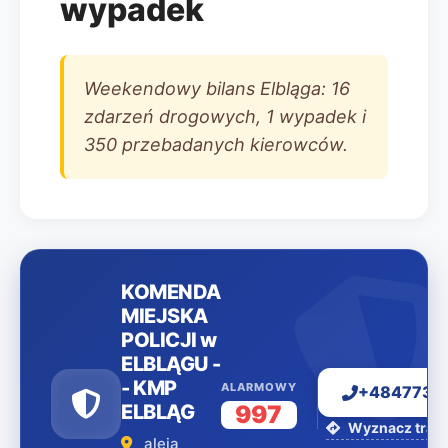
wypadek
Weekendowy bilans Elbląga: 16
zdarzeń drogowych, 1 wypadek i
350 przebadanych kierowców.
KOMENDA
MIEJSKA
POLICJI w
ELBLĄGU -
- KMP
ALARMOWY
+4847734
ELBLĄG
997
Wyznacz trasę
aleja