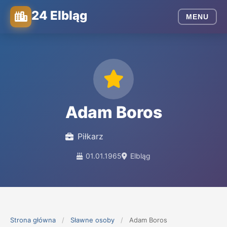
24 Elbląg
MENU
Adam Boros
Piłkarz
01.01.1965
Elbląg
Strona główna
/
Sławne osoby
/
Adam Boros