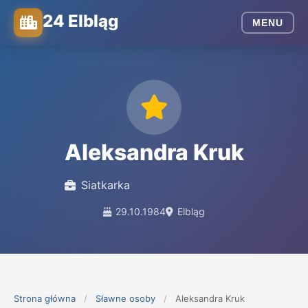
24 Elbląg
MENU
Aleksandra Kruk
Siatkarka
29.10.1984
Elbląg
Strona główna
/
Sławne osoby
/
Aleksandra Kruk