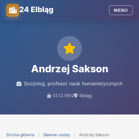
24 Elbląg
MENU
Andrzej Sakson
Socjolog, profesor nauk humanistycznych
01.12.1952
Elbląg
Strona główna
/
Sławne osoby
/
Andrzej Sakson