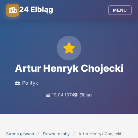
24 Elbląg
MENU
Artur Henryk Chojecki
Polityk
19.04.1974
Elbląg
Strona główna
/
Sławne osoby
/
Artur Henryk Chojecki