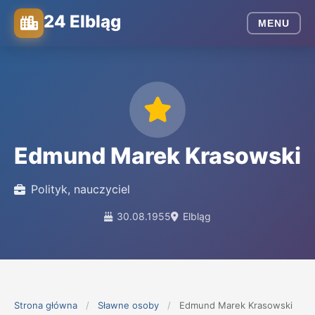
24 Elbląg
MENU
Edmund Marek Krasowski
Polityk, nauczyciel
30.08.1955
Elbląg
Strona główna
/
Sławne osoby
/
Edmund Marek Krasowski