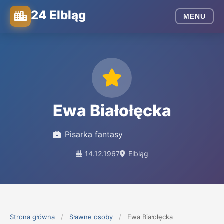
24 Elbląg
MENU
Ewa Białołęcka
Pisarka fantasy
14.12.1967
Elbląg
Strona główna
/
Sławne osoby
/
Ewa Białołęcka