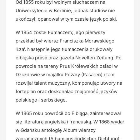
Od 1855 roku był wolnym słuchaczem na
Uniwersytecie w Berlinie, jednak studiów nie
ukończył; opanował w tym czasie język polski.
W 1854 został tłumaczem; jego pierwszy
przekład był wiersz Franciszka Morawskiego
'Łza'. Następnie jego tłumaczenia drukowały
elbląska prasa oraz gazeta Novellen Zeitung. Po
powrocie na tereny Prus Królewskich osiadł w
Działdowie w majątku Pożary (Pasaren) i tam
rozwijał talent muzyczny, komponując utwory na
fortepian oraz doskonaląc znajomość języków
polskiego i serbskiego.
W 1865 roku powrócił do Elbląga, zainteresował
się literaturą angielską i francuską. W 1868 wydał
w Gdańsku antologię Album wierszy
zagranicznych (Album ausländischer Dichtung),