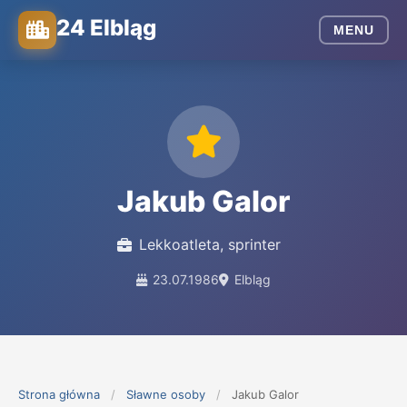
24 Elbląg
MENU
Jakub Galor
Lekkoatleta, sprinter
23.07.1986
Elbląg
Strona główna
/
Sławne osoby
/
Jakub Galor