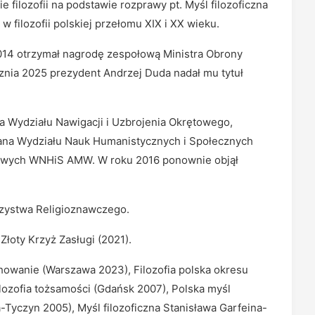
filozofii na podstawie rozprawy pt. Myśl filozoficzna
 filozofii polskiej przełomu XIX i XX wieku.
14 otrzymał nagrodę zespołową Ministra Obrony
cznia 2025 prezydent Andrzej Duda nadał mu tytuł
a Wydziału Nawigacji i Uzbrojenia Okrętowego,
kana Wydziału Nauk Humanistycznych i Społecznych
owych WNHiS AMW. W roku 2016 ponownie objął
rzystwa Religioznawczego.
Złoty Krzyż Zasługi (2021).
chowanie (Warszawa 2023), Filozofia polska okresu
lozofia tożsamości (Gdańsk 2007), Polska myśl
yczyn 2005), Myśl filozoficzna Stanisława Garfeina-