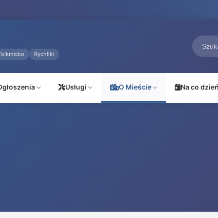
Tolkmicko
Rychliki
Ogłoszenia
Usługi
O Mieście
Na co dzie