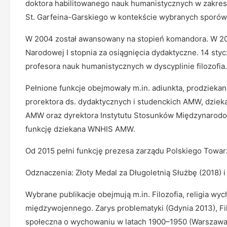
doktora habilitowanego nauk humanistycznych w zakresie 
St. Garfeina-Garskiego w kontekście wybranych sporów w
W 2004 został awansowany na stopień komandora. W 20
Narodowej I stopnia za osiągnięcia dydaktyczne. 14 sty
profesora nauk humanistycznych w dyscyplinie filozofia.
Pełnione funkcje obejmowały m.in. adiunkta, prodziekan
prorektora ds. dydaktycznych i studenckich AMW, dzie
AMW oraz dyrektora Instytutu Stosunków Międzynarod
funkcję dziekana WNHIS AMW.
Od 2015 pełni funkcję prezesa zarządu Polskiego Towa
Odznaczenia: Złoty Medal za Długoletnią Służbę (2018) i 
Wybrane publikacje obejmują m.in. Filozofia, religia wy
międzywojennego. Zarys problematyki (Gdynia 2013), Fi
społeczna o wychowaniu w latach 1900–1950 (Warszawa-T