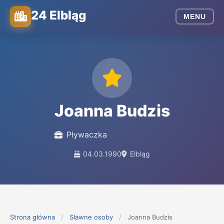
24 Elbląg
MENU
Joanna Budzis
Pływaczka
04.03.1990
Elbląg
Strona główna
/
Sławne osoby
/
Joanna Budzis