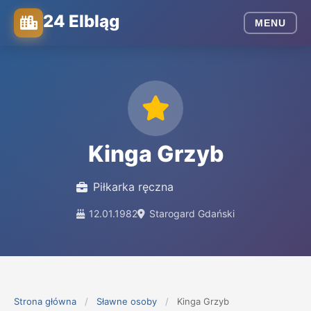
24 Elbląg
MENU
Kinga Grzyb
Piłkarka ręczna
12.01.1982
Starogard Gdański
Strona główna
/
Sławne osoby
/
Kinga Grzyb