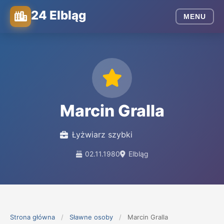
24 Elbląg
MENU
Marcin Gralla
Łyżwiarz szybki
02.11.1980
Elbląg
Strona główna
/
Sławne osoby
/
Marcin Gralla