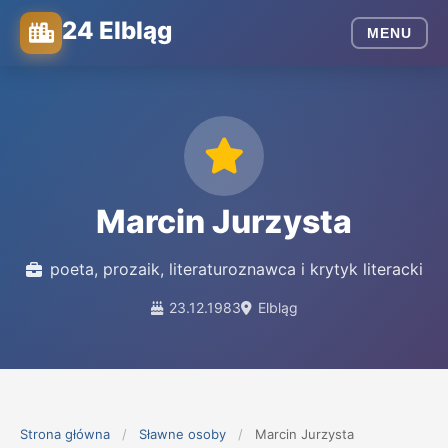
24 Elbląg
MENU
Marcin Jurzysta
poeta, prozaik, literaturoznawca i krytyk literacki
23.12.1983
Elbląg
Strona główna
/
Sławne osoby
/
Marcin Jurzysta