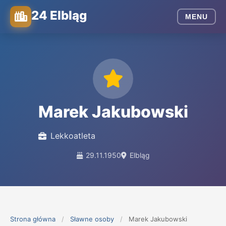
24 Elbląg
MENU
Marek Jakubowski
Lekkoatleta
29.11.1950
Elbląg
Strona główna
/
Sławne osoby
/
Marek Jakubowski