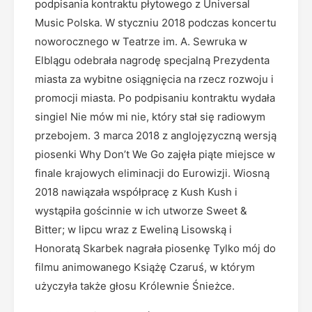
podpisania kontraktu płytowego z Universal
Music Polska. W styczniu 2018 podczas koncertu
noworocznego w Teatrze im. A. Sewruka w
Elblągu odebrała nagrodę specjalną Prezydenta
miasta za wybitne osiągnięcia na rzecz rozwoju i
promocji miasta. Po podpisaniu kontraktu wydała
singiel Nie mów mi nie, który stał się radiowym
przebojem. 3 marca 2018 z anglojęzyczną wersją
piosenki Why Don’t We Go zajęła piąte miejsce w
finale krajowych eliminacji do Eurowizji. Wiosną
2018 nawiązała współpracę z Kush Kush i
wystąpiła gościnnie w ich utworze Sweet &
Bitter; w lipcu wraz z Eweliną Lisowską i
Honoratą Skarbek nagrała piosenkę Tylko mój do
filmu animowanego Książę Czaruś, w którym
użyczyła także głosu Królewnie Śnieżce.