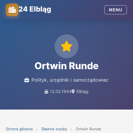
24 Elbląg
MENU
Ortwin Runde
Polityk, urzędnik i samorządowiec
12.02.1944
Elbląg
Strona główna
/
Sławne osoby
/
Ortwin Runde