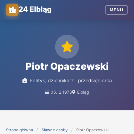
24 Elbląg
MENU
Piotr Opaczewski
Polityk, dziennikarz i przedsiębiorca
03.12.1978
Elbląg
Strona główna
/
Sławne osoby
/
Piotr Opaczewski