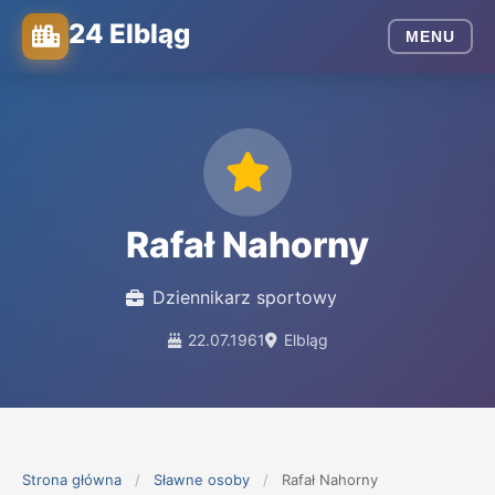
24 Elbląg
MENU
Rafał Nahorny
Dziennikarz sportowy
22.07.1961
Elbląg
Strona główna
/
Sławne osoby
/
Rafał Nahorny