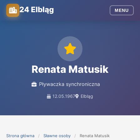
24 Elbląg
MENU
Renata Matusik
Pływaczka synchroniczna
12.05.1967
Elbląg
Strona główna
/
Sławne osoby
/
Renata Matusik