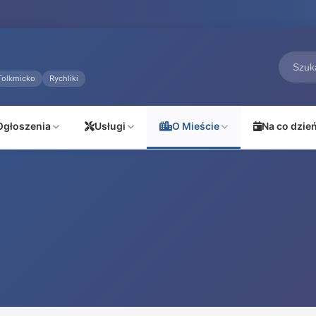
Tolkmicko
Rychliki
Ogłoszenia
Usługi
O Mieście
Na co dzie