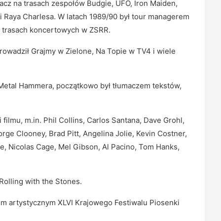
macz na trasach zespołów Budgie, UFO, Iron Maiden,
 i Raya Charlesa. W latach 1989/90 był tour managerem
na trasach koncertowych w ZSRR.
rowadził Grajmy w Zielone, Na Topie w TV4 i wiele
o Metal Hammera, początkowo był tłumaczem tekstów,
ilmu, m.in. Phil Collins, Carlos Santana, Dave Grohl,
rge Clooney, Brad Pitt, Angelina Jolie, Kevin Costner,
ale, Nicolas Cage, Mel Gibson, Al Pacino, Tom Hanks,
Rolling with the Stones.
em artystycznym XLVI Krajowego Festiwalu Piosenki