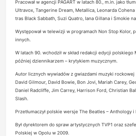
Pracował w agencji PAGART w latach 80., m.in. jako tłu
Ultravox, Tangerine Dream, Metallica, Leonarda Cohena
tras Black Sabbath, Suzi Quatro, Iana Gillana i Smokie 
Występował w telewizji w programach Non Stop Kolor, p
innych.
W latach 90. wchodził w skład redakcji edycji polskieg
później dziennikarzem – krytykiem muzycznym.
Autor licznych wywiadów z gwiazdami muzyki rockowej i f
David Gilmour, David Bowie, Bon Jovi, Mariah Carey, Geo
Daniel Radcliffe, Jim Carrey, Harrison Ford, Christian B
Slash.
Przetłumaczył polskie wersje The Beatles – Anthology i 
Był dyrektorem do spraw artystycznych TVP1 oraz szef
Polskiej w Opolu w 2009.