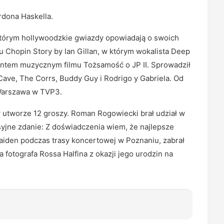
rdona Haskella.
którym hollywoodzkie gwiazdy opowiadają o swoich
 Chopin Story by Ian Gillan, w którym wokalista Deep
tantem muzycznym filmu Tożsamość o JP II. Sprowadził
 Cave, The Corrs, Buddy Guy i Rodrigo y Gabriela. Od
Warszawa w TVP3.
 utworze 12 groszy. Roman Rogowiecki brał udział w
syjne zdanie: Z doświadczenia wiem, że najlepsze
Maiden podczas trasy koncertowej w Poznaniu, zabrał
a fotografa Rossa Halfina z okazji jego urodzin na