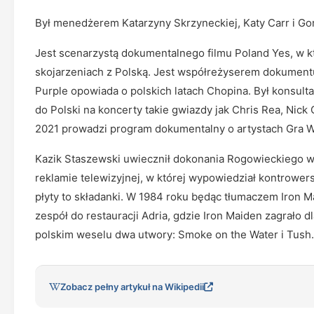
Był menedżerem Katarzyny Skrzyneckiej, Katy Carr i Go
Jest scenarzystą dokumentalnego filmu Poland Yes, w 
skojarzeniach z Polską. Jest współreżyserem dokumentu
Purple opowiada o polskich latach Chopina. Był konsul
do Polski na koncerty takie gwiazdy jak Chris Rea, Nick
2021 prowadzi program dokumentalny o artystach Gra 
Kazik Staszewski uwiecznił dokonania Rogowieckiego w
reklamie telewizyjnej, w której wypowiedział kontrower
płyty to składanki. W 1984 roku będąc tłumaczem Iron 
zespół do restauracji Adria, gdzie Iron Maiden zagrało dl
polskim weselu dwa utwory: Smoke on the Water i Tush.
Zobacz pełny artykuł na Wikipedii