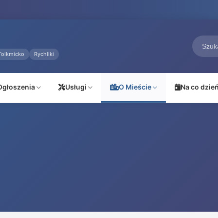
Tolkmicko
Rychliki
Ogłoszenia
Usługi
O Mieście
Na co dzie