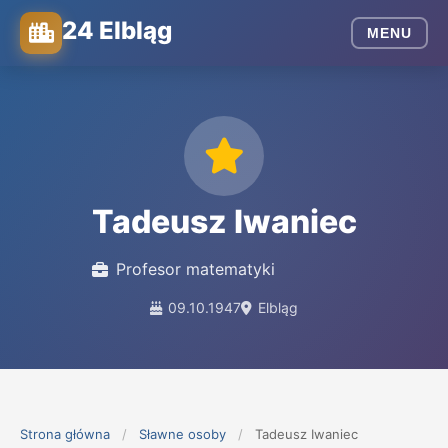
24 Elbląg
MENU
Tadeusz Iwaniec
Profesor matematyki
09.10.1947
Elbląg
Strona główna
/
Sławne osoby
/
Tadeusz Iwaniec