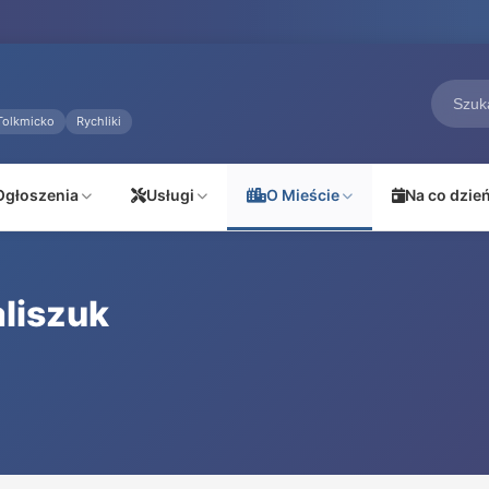
Tolkmicko
Rychliki
Ogłoszenia
Usługi
O Mieście
Na co dzie
liszuk