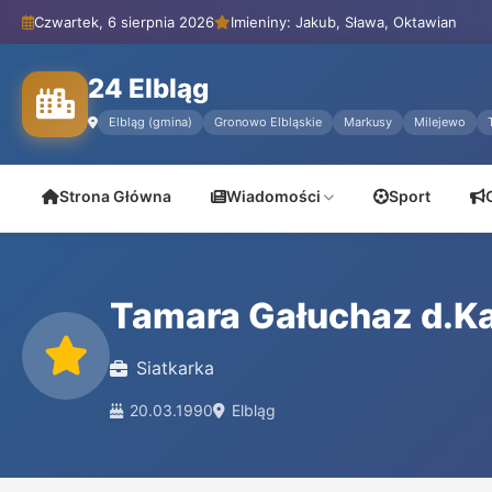
Czwartek, 6 sierpnia 2026
Imieniny: Jakub, Sława, Oktawian
24 Elbląg
Elbląg (gmina)
Gronowo Elbląskie
Markusy
Milejewo
Strona Główna
Wiadomości
Sport
Tamara Gałuchaz d.Ka
Siatkarka
20.03.1990
Elbląg