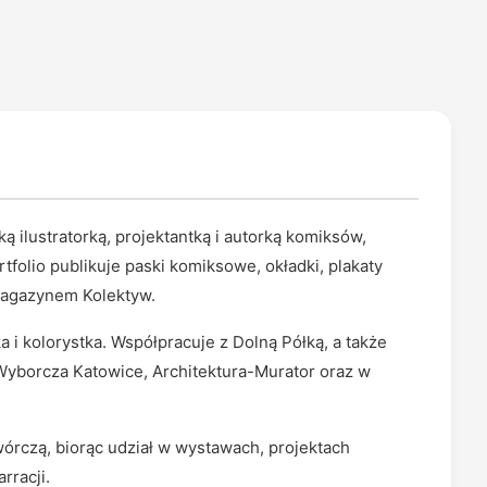
ą ilustratorką, projektantką i autorką komiksów,
olio publikuje paski komiksowe, okładki, plakaty
 magazynem Kolektyw.
a i kolorystka. Współpracuje z Dolną Półką, a także
 Wyborcza Katowice, Architektura-Murator oraz w
órczą, biorąc udział w wystawach, projektach
rracji.