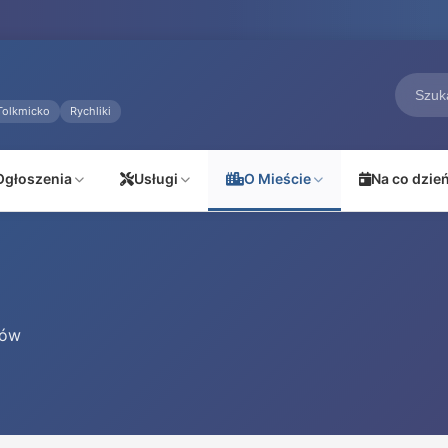
Tolkmicko
Rychliki
Ogłoszenia
Usługi
O Mieście
Na co dzie
sów