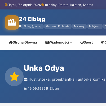
Piątek, 7 sierpnia 2026
Imieniny: Dorota, Kajetan, Konrad
24 Elbląg
Elbląg (gmina)
Gronowo Elbląskie
Markusy
Milejewo
Strona Główna
Wiadomości
Sport
Unka Odya
Ilustratorka, projektantka i autorka komik
19.09.1986
Elbląg