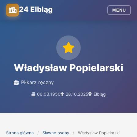
24 Elbląg
MENU
Władysław Popielarski
Piłkarz ręczny
06.03.1950
28.10.2025
Elbląg
Strona główna
/
Sławne osoby
/
Władysław Popielarski