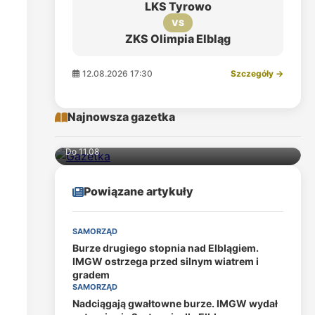
LKS Tyrowo
VS
ZKS Olimpia Elbląg
12.08.2026 17:30
Szczegóły →
Najnowsza gazetka
Do 11.08
Powiązane artykuły
SAMORZĄD
Burze drugiego stopnia nad Elblągiem.
IMGW ostrzega przed silnym wiatrem i
gradem
SAMORZĄD
Nadciągają gwałtowne burze. IMGW wydał