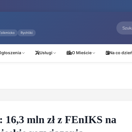
Tolkmicko
Rychliki
Ogłoszenia
Usługi
O Mieście
Na co dzie
ę: 16,3 mln zł z FEnIKS na