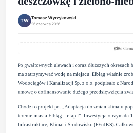
deszczówkę i zielono-nie
Tomasz Wyrzykowski
TW
26 czerwca 2026
Reklamu
Po gwałtownych ulewach i coraz dłuższych okresach b
ma zatrzymywać wodę na miejscu. Elbląg właśnie zrobi
Wodociągów i Kanalizacji Sp. z o.o. podpisało z N
umowę o dofinansowanie dużego przedsięwzięcia zw
Chodzi o projekt pn. „Adaptacja do zmian klimatu 
terenie miasta Elbląg – etap I”. Inwestycja otrzymała
1
Infrastrukturę, Klimat i Środowisko (FEnIKS). Całkowi