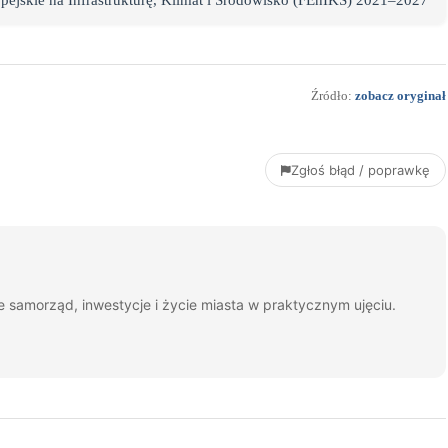
pejskie na Infrastrukturę, Klimat i Środowisko (FEnIKS) 2021–2027
Źródło:
zobacz oryginał
Zgłoś błąd / poprawkę
je samorząd, inwestycje i życie miasta w praktycznym ujęciu.