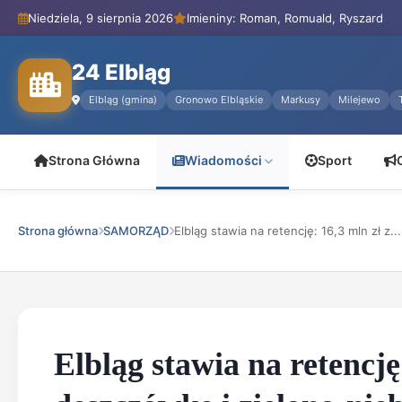
Niedziela, 9 sierpnia 2026
Imieniny: Roman, Romuald, Ryszard
24 Elbląg
Elbląg (gmina)
Gronowo Elbląskie
Markusy
Milejewo
Strona Główna
Wiadomości
Sport
Strona główna
SAMORZĄD
Elbląg stawia na retencję: 16,3 mln zł z...
Elbląg stawia na retencj