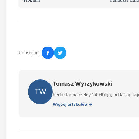
Program
Fundusze Euro
Udostępnij:
Tomasz Wyrzykowski
TW
Redaktor naczelny 24 Elbląg, od lat opisu
Więcej artykułów →