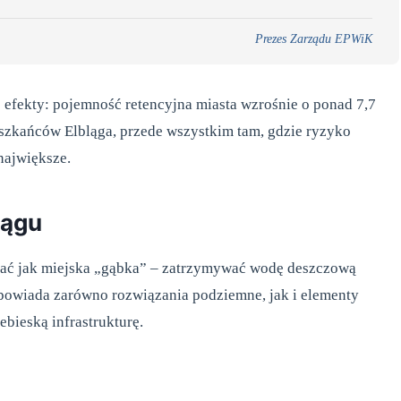
Prezes Zarządu EPWiK
 efekty: pojemność retencyjna miasta wzrośnie o ponad 7,7
eszkańców Elbląga, przede wszystkim tam, gdzie ryzyko
największe.
lągu
iałać jak miejska „gąbka” – zatrzymywać wodę deszczową
powiada zarówno rozwiązania podziemne, jak i elementy
ebieską infrastrukturę.