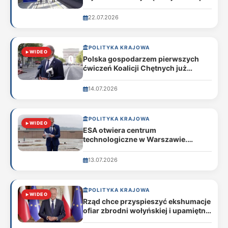
4,7 tys. km nowych linii do 2050
roku
22.07.2026
POLITYKA KRAJOWA
WIDEO
Polska gospodarzem pierwszych
ćwiczeń Koalicji Chętnych już
jesienią
14.07.2026
POLITYKA KRAJOWA
WIDEO
ESA otwiera centrum
technologiczne w Warszawie.
Polska wzmacnia pozycję w
kosmosie
13.07.2026
POLITYKA KRAJOWA
WIDEO
Rząd chce przyspieszyć ekshumacje
ofiar zbrodni wołyńskiej i upamiętnić
je w Warszawie