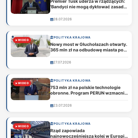
Premier Tusk uderza w rządzących:
'Bandyci nie mogą dyktować zasad
na polskich ulicach'
28.07.2026
POLITYKA KRAJOWA
WIDEO
Nowy most w Głuchołazach otwarty.
365 mln zł na odbudowę miasta po
powodzi
27.07.2026
POLITYKA KRAJOWA
WIDEO
753 mln zł na polskie technologie
obronne. Program PERUN wzmacnia
bezpieczeństwo kraju
23.07.2026
POLITYKA KRAJOWA
WIDEO
Rząd zapowiada
najnowocześniejszą kolej w Europie: