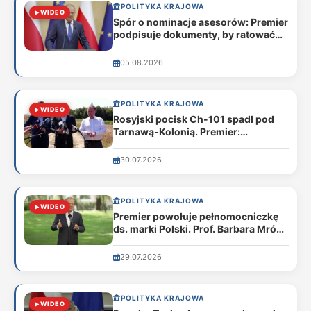
POLITYKA KRAJOWA
WIDEO
Spór o nominacje asesorów: Premier
podpisuje dokumenty, by ratować
sądy przed paraliżem
05.08.2026
POLITYKA KRAJOWA
WIDEO
Rosyjski pocisk Ch-101 spadł pod
Tarnawą-Kolonią. Premier:
„Mieliśmy szczęście, że nie było
ofiar”
30.07.2026
POLITYKA KRAJOWA
WIDEO
Premier powołuje pełnomocniczkę
ds. marki Polski. Prof. Barbara Mróz-
Gorgoń ma uporządkować promocję
kraju
29.07.2026
POLITYKA KRAJOWA
WIDEO