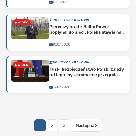
11.07.2026
POLITYKA KRAJOWA
WIDEO
Pierwszy prąd z Baltic Power
popłynął do sieci. Polska stawia na
Bałtyk
10.07.2026
POLITYKA KRAJOWA
WIDEO
Tusk: bezpieczeństwo Polski zależy
od tego, by Ukraina nie przegrała
wojny
07.07.2026
1
2
3
Następna