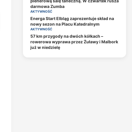
plenerową salę taneczną. W czwartek rusza
darmowa Zumba
AKTYWNOŚĆ
Energa Start Elbląg zaprezentuje skład na
nowy sezon na Placu Katedralnym
AKTYWNOŚĆ
57 km przygody na dwóch kółkach –
rowerowa wyprawa przez Żuławy i Malbork
już w niedzielę