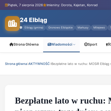
Piątek, 7 sierpnia 2026
Imieniny: Dorota, Kajetan, Konrad
24 Elbląg
Elbląg (gmina)
Gronowo Elbląskie
Markusy
Milejewo
Strona Główna
Wiadomości
Sport
Strona główna
AKTYWNOŚĆ
Bezpłatne lato w ruchu: MOSiR Elbląg s
Bezpłatne lato w ruchu: 