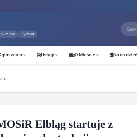
Tolkmicko
Rychliki
Ogłoszenia
Usługi
O Mieście
Na co dzie
ta...
MOSiR Elbląg startuje z