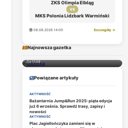
ZKS Olimpia Elbląg
VS
MKS Polonia Lidzbark Warmiński
08.08.2026 14:00
Szczegóły →
Najnowsza gazetka
Do 11.08
Powiązane artykuły
AKTYWNOŚĆ
Bażantarnia Jump&Run 2025: piąta edycja
już 6 września. Sprawdź trasy, zapisy i
nowości
AKTYWNOŚĆ
Plac Jagiellończyka zamieni się w