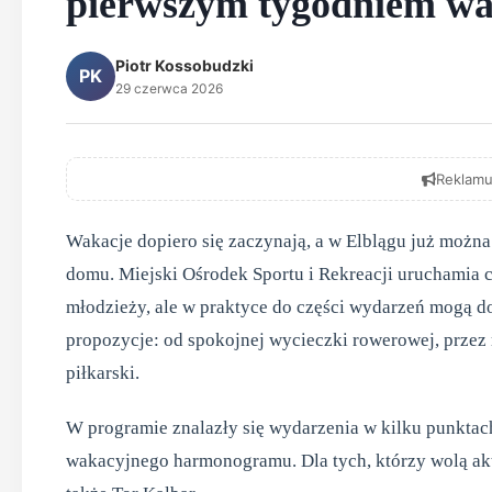
pierwszym tygodniem wa
Piotr Kossobudzki
PK
29 czerwca 2026
Reklamu
Wakacje dopiero się zaczynają, a w Elblągu już można
domu. Miejski Ośrodek Sportu i Rekreacji uruchamia c
młodzieży, ale w praktyce do części wydarzeń mogą doł
propozycje: od spokojnej wycieczki rowerowej, przez 
piłkarski.
W programie znalazły się wydarzenia w kilku punktach 
wakacyjnego harmonogramu. Dla tych, którzy wolą akt