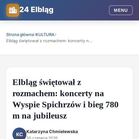
24 Elbląg
MENU
Strona główna
KULTURA
Elbląg świętował z rozmachem: koncerty n...
Elbląg świętował z
rozmachem: koncerty na
Wyspie Spichrzów i bieg 780
m na jubileusz
Katarzyna Chmielewska
KC
30 czerwca 2026