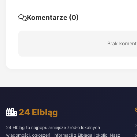
Komentarze (0)
Brak koment
24 Elbląg
24 Elbląg to najpopularniejsze źródło lokalnych
wiadomości, ogłoszeń i informacji z Elbląga i okolic. Nasz