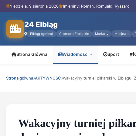
Niedziela, 9 sierpnia 2026
Imieniny: Roman, Romuald, Ryszard
24 Elbląg
Elbląg (gmina)
Gronowo Elbląskie
Markusy
Milejewo
Strona Główna
Wiadomości
Sport
Strona główna
AKTYWNOŚĆ
Wakacyjny turniej piłkarski w Elblągu. Z
Wakacyjny turniej piłkar