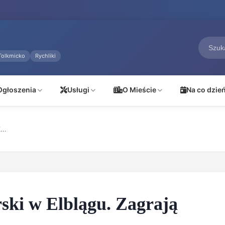
Tolkmicko
Rychliki
Ogłoszenia
Usługi
O Mieście
Na co dzie
...
ski w Elblągu. Zagrają