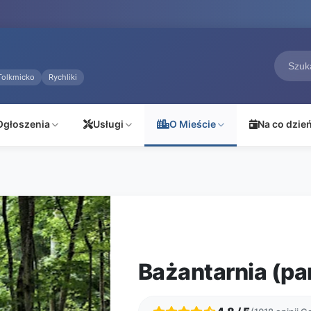
Tolkmicko
Rychliki
Ogłoszenia
Usługi
O Mieście
Na co dzie
Bażantarnia (pa