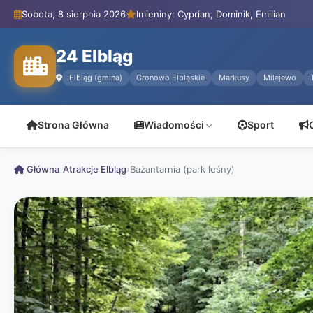
Sobota, 8 sierpnia 2026
Imieniny: Cyprian, Dominik, Emilian
24 Elbląg
Elbląg (gmina)
Gronowo Elbląskie
Markusy
Milejewo
Strona Główna
Wiadomości
Sport
Główna
›
Atrakcje Elbląg
›
Bażantarnia (park leśny)