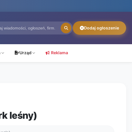
Dodaj ogłoszenie
ń
Urząd
Reklama
rk leśny)