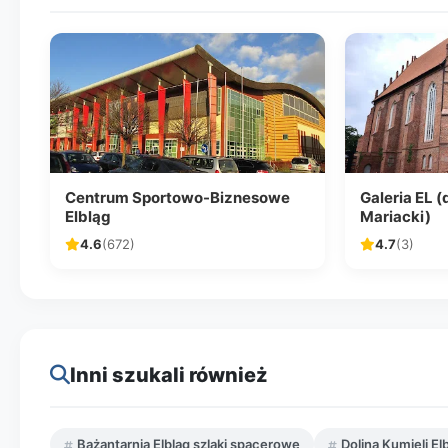
Centrum Sportowo-Biznesowe
Galeria EL 
Elbląg
Mariacki)
4.6
(672)
4.7
(3)
Inni szukali również
Bażantarnia Elbląg szlaki spacerowe
Dolina Kumieli Elb