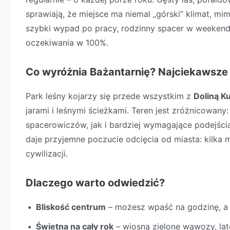
sprawiają, że miejsce ma niemal „górski” klimat, mi
szybki wypad po pracy, rodzinny spacer w weekend l
oczekiwania w 100%.
Co wyróżnia Bażantarnię? Najciekawsze 
Park leśny kojarzy się przede wszystkim z
Doliną Ku
jarami i leśnymi ścieżkami. Teren jest zróżnicowany
spacerowiczów, jak i bardziej wymagające podejścia 
daje przyjemne poczucie odcięcia od miasta: kilka 
cywilizacji.
Dlaczego warto odwiedzić?
Bliskość centrum
– możesz wpaść na godzinę, a 
Świetna na cały rok
– wiosną zielone wąwozy, late