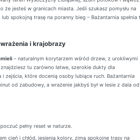
mo że jesteś w granicach miasta. Jeśli szukasz pomysłu na
ub spokojną trasę na poranny bieg – Bażantarnia spełnia 
wrażenia i krajobrazy
mieli
– naturalnym korytarzem wśród drzew, z urokliwymi
: znajdziesz tu zarówno łatwe, szerokie dukty dla
i zejścia, które docenią osoby lubiące ruch. Bażantarnia
minut od zabudowy, a wrażenie jakbyś był w lesie z dala od
poczuć pełny reset w naturze.
m cień i chłód, jesienią kolory, zimą spokojne trasy na