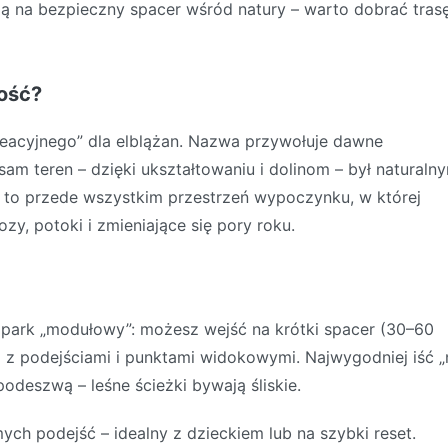
ją na bezpieczny spacer wśród natury – warto dobrać tras
ność?
ekreacyjnego” dla elblążan. Nazwa przywołuje dawne
 sam teren – dzięki ukształtowaniu i dolinom – był naturaln
 to przede wszystkim przestrzeń wypoczynku, w której
zy, potoki i zmieniające się pory roku.
ko park „modułowy”: możesz wejść na krótki spacer (30–60
) z podejściami i punktami widokowymi. Najwygodniej iść „
podeszwą – leśne ścieżki bywają śliskie.
ych podejść – idealny z dzieckiem lub na szybki reset.