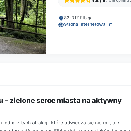
4.8 / 5
(1018 opinii G
82-317 Elbląg
Strona internetowa
u – zielone serce miasta na aktywny
 jedna z tych atrakcji, które odwiedza się nie raz, ale
łdowany teren Wysoczyzny Elbląskiej, szum potoków i wąwoz