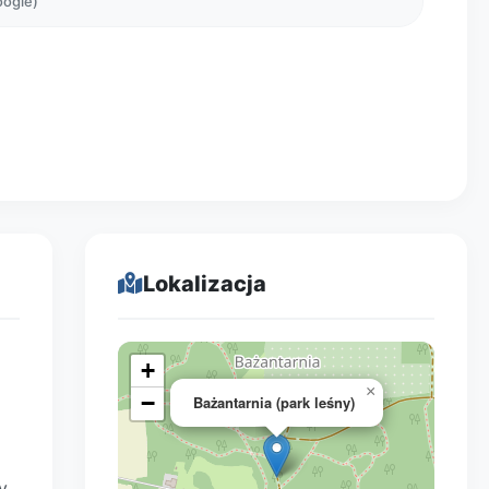
oogle)
Lokalizacja
+
×
−
Bażantarnia (park leśny)
y