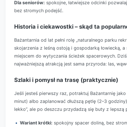
Dla seniorów:
spokojne, łatwiejsze odcinki pozwala
bez stromych podejść.
Historia i ciekawostki – skąd ta popular
Bażantarnia od lat pełni rolę „naturalnego parku r
skojarzenia z leśną ostoją i gospodarką łowiecką, a
miejscem do wytyczania ścieżek spacerowych. Dziś
najważniejszą atrakcją jest sama przyroda: las, wąwo
Szlaki i pomysł na trasę (praktycznie)
Jeśli jesteś pierwszy raz, potraktuj Bażantarnię ja
minut) albo zaplanować dłuższą pętlę (2–3 godziny
lekko”, ale po deszczu przydadzą się buty z lepszą 
Wariant krótki:
spokojny spacer doliną, bez strom