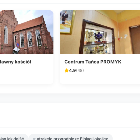
(dawny kościół
Centrum Tańca PROMYK
4.9
(48)
ląg jak dojść
atrakcje przyrodnicze Elbląg i okolice