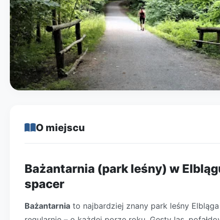
O miejscu
Bażantarnia (park leśny) w Elbląg
spacer
Bażantarnia
to najbardziej znany park leśny Elbląga i
regularnie – o każdej porze roku. Gęsty las, pofa