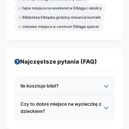
fajne miejsca na weekend w Elblągu i okolicy
Biblioteka Elbląska godziny otwarcia kontakt
ciekawe miejsca w centrum Elbląga spacer
Najczęstsze pytania (FAQ)
Ile kosztuje bilet?
Czy to dobre miejsce na wycieczkę z
Najczęściej wstęp do biblioteki jako
dzieckiem?
instytucji jest bezpłatny, natomiast płatne
mogą być wybrane wydarzenia (np.
wystawy czasowe, spotkania autorskie,