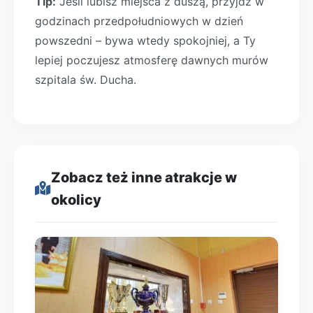
Tip:
Jeśli lubisz miejsca z duszą, przyjdź w
godzinach przedpołudniowych w dzień
powszedni – bywa wtedy spokojniej, a Ty
lepiej poczujesz atmosferę dawnych murów
szpitala św. Ducha.
Zobacz też inne atrakcje w
okolicy