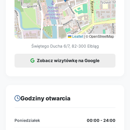
jest też zamienić zwiedzanie w grę:
szukanie ciekawych detali kamienic,
liczenie ozdób na elewacjach albo
porównywanie kolorów i kształtów okien.
Leaflet
|
© OpenStreetMap
Świętego Ducha 6/7, 82-300 Elbląg
Zobacz wizytówkę na Google
Godziny otwarcia
Poniedziałek
00:00 - 24:00