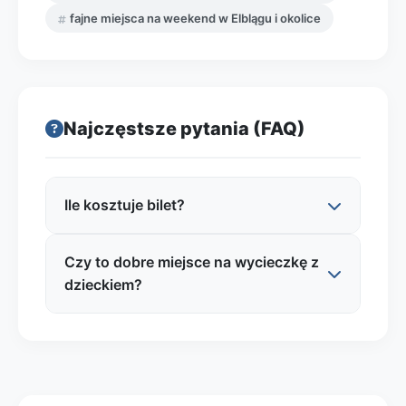
fajne miejsca na weekend w Elblągu i okolice
Najczęstsze pytania (FAQ)
Ile kosztuje bilet?
Czy to dobre miejsce na wycieczkę z
Najczęściej nie ma biletów wstępu,
dzieckiem?
ponieważ Wyspa Spichrzów funkcjonuje
jako ogólnodostępna przestrzeń
spacerowa nad wodą. W praktyce
Tak, to dobre miejsce na rodzinny spacer,
zwiedzanie jest bezpłatne. Koszty mogą
zwłaszcza jako krótki przystanek w trakcie
dotyczyć jedynie rzeczy „około”: płatnego
zwiedzania Elbląga. Teren sprzyja wózkom
parkingu w centrum, usług