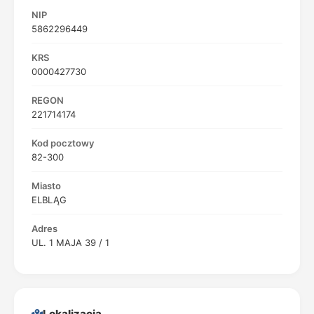
NIP
5862296449
KRS
0000427730
REGON
221714174
Kod pocztowy
82-300
Miasto
ELBLĄG
Adres
UL. 1 MAJA 39 / 1
Lokalizacja