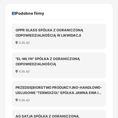
Podobne firmy
GPPR GLASS SPÓŁKA Z OGRANICZONĄ
ODPOWIEDZIALNOŚCIĄ W LIKWIDACJI
ELBLĄG
"EL-MŁYN" SPÓŁKA Z OGRANICZONĄ
ODPOWIEDZIALNOŚCIĄ
ELBLĄG
PRZEDSIĘBIORSTWO PRODUKCYJNO-HANDLOWO-
USŁUGOWE "TERMOIZOL" SPÓŁKA JAWNA EWA I
WIESŁAW MALESA, JANINA I JAN PIEKARSCY 82-
ELBLĄG
300 ELBLĄG, UL.MAZURSKA 43, NIP 578-25-70-
279, REGON 170767178
AG SATJA SPÓŁKA Z OGRANICZONĄ