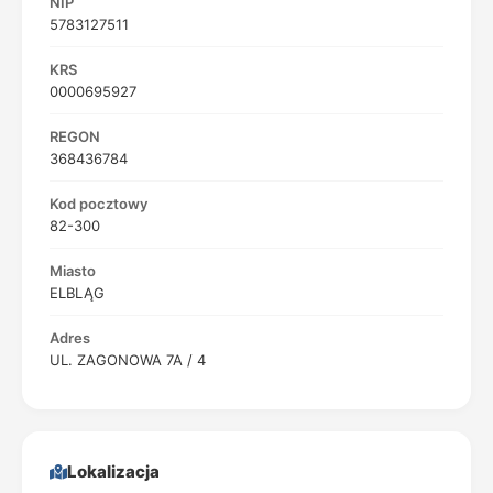
NIP
5783127511
KRS
0000695927
REGON
368436784
Kod pocztowy
82-300
Miasto
ELBLĄG
Adres
UL. ZAGONOWA 7A / 4
Lokalizacja