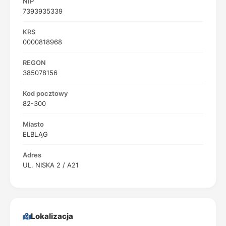
NIP
7393935339
KRS
0000818968
REGON
385078156
Kod pocztowy
82-300
Miasto
ELBLĄG
Adres
UL. NISKA 2 / A21
Lokalizacja