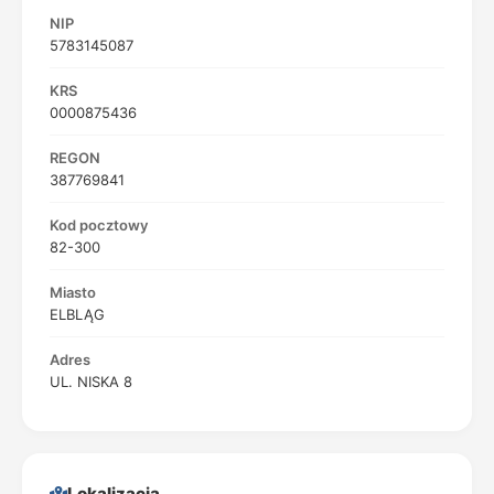
NIP
5783145087
KRS
0000875436
REGON
387769841
Kod pocztowy
82-300
Miasto
ELBLĄG
Adres
UL. NISKA 8
Lokalizacja