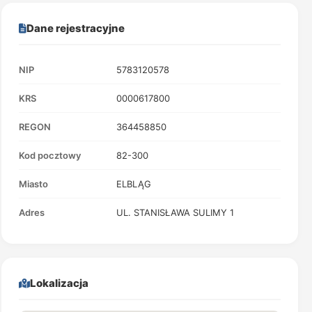
Dane rejestracyjne
NIP
5783120578
KRS
0000617800
REGON
364458850
Kod pocztowy
82-300
Miasto
ELBLĄG
Adres
UL. STANISŁAWA SULIMY 1
Lokalizacja