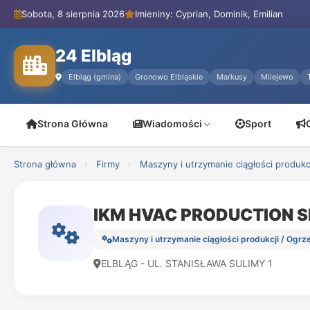
Sobota, 8 sierpnia 2026
Imieniny: Cyprian, Dominik, Emilian
24 Elbląg
Elbląg (gmina)
Gronowo Elbląskie
Markusy
Milejewo
Strona Główna
Wiadomości
Sport
Strona główna
›
Firmy
›
Maszyny i utrzymanie ciągłości produkc
IKM HVAC PRODUCTION 
Maszyny i utrzymanie ciągłości produkcji / Ogrze
ELBLĄG - UL. STANISŁAWA SULIMY 1