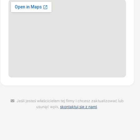
Jeśli jesteś właścicielem tej firmy i chcesz zaktualizować lub
usunąć wpis,
skontaktuj się z nami
.