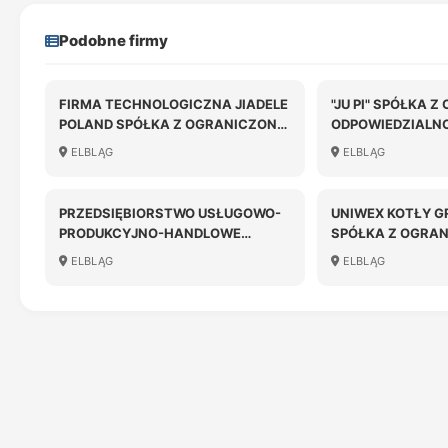
Podobne firmy
FIRMA TECHNOLOGICZNA JIADELE
"JU PI" SPÓŁKA 
POLAND SPÓŁKA Z OGRANICZONĄ
ODPOWIEDZIALN
ODPOWIEDZIALNOŚCIĄ
ELBLĄG
ELBLĄG
PRZEDSIĘBIORSTWO USŁUGOWO-
UNIWEX KOTŁY 
PRODUKCYJNO-HANDLOWE
SPÓŁKA Z OGRA
TECHTRANS SPÓŁKA Z
ODPOWIEDZIALN
ELBLĄG
ELBLĄG
OGRANICZONĄ
LIKWIDACJI
ODPOWIEDZIALNOŚCIĄ