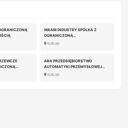
Z OGRANICZONĄ
WAAM INDUSTRY SPÓŁKA Z
OŚCIĄ
OGRANICZONĄ
ODPOWIEDZIALNOŚCIĄ
ELBLĄG
GRZEWCZE
ARA PRZEDSIĘBIORSTWO
NICZONĄ
AUTOMATYKI PRZEMYSŁOWEJ
OŚCIĄ W
SPÓŁKA Z OGRANICZONĄ
ELBLĄG
ODPOWIEDZIALNOŚCIĄ