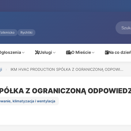
Tolkmicko
Rychliki
Ogłoszenia
Usługi
O Mieście
Na co dzie
ji
›
IKM HVAC PRODUCTION SPÓŁKA Z OGRANICZONĄ ODPOWI...
SPÓŁKA Z OGRANICZONĄ ODPOWIED
wanie, klimatyzacja i wentylacja