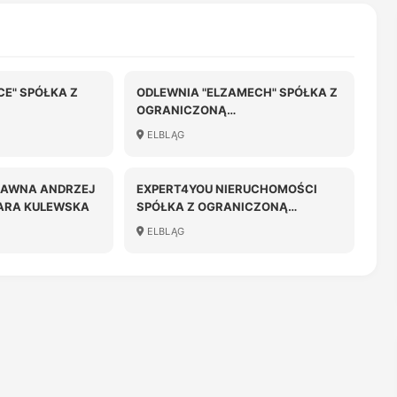
CE" SPÓŁKA Z
ODLEWNIA "ELZAMECH" SPÓŁKA Z
OGRANICZONĄ
OŚCIĄ
ODPOWIEDZIALNOŚCIĄ
ELBLĄG
JAWNA ANDRZEJ
EXPERT4YOU NIERUCHOMOŚCI
ARA KULEWSKA
SPÓŁKA Z OGRANICZONĄ
ODPOWIEDZIALNOŚCIĄ
ELBLĄG