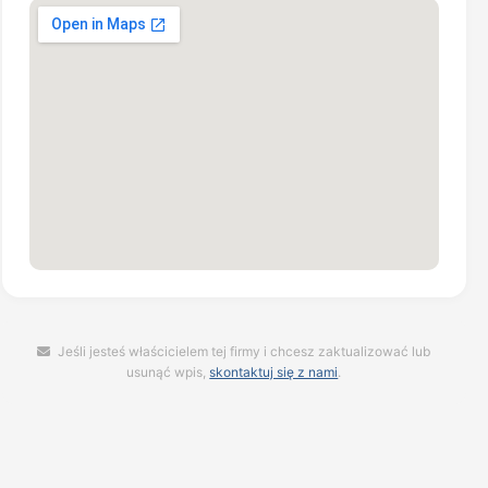
Jeśli jesteś właścicielem tej firmy i chcesz zaktualizować lub
usunąć wpis,
skontaktuj się z nami
.