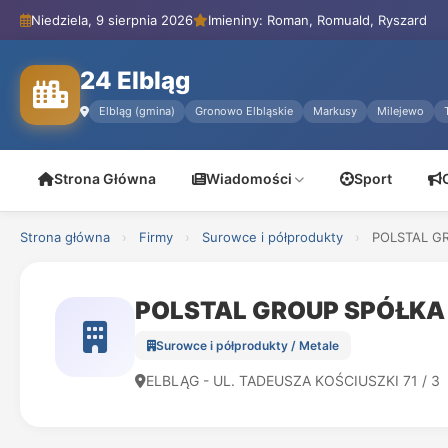
Niedziela, 9 sierpnia 2026
Imieniny: Roman, Romuald, Ryszard
24 Elbląg
Elbląg (gmina)
Gronowo Elbląskie
Markusy
Milejewo
Strona Główna
Wiadomości
Sport
Strona główna
›
Firmy
›
Surowce i półprodukty
›
POLSTAL G
POLSTAL GROUP SPÓŁKA
Surowce i półprodukty / Metale
ELBLĄG - UL. TADEUSZA KOŚCIUSZKI 71 / 3