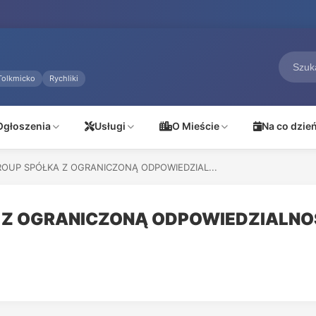
Tolkmicko
Rychliki
Ogłoszenia
Usługi
O Mieście
Na co dzie
ROUP SPÓŁKA Z OGRANICZONĄ ODPOWIEDZIAL...
 Z OGRANICZONĄ ODPOWIEDZIALNO