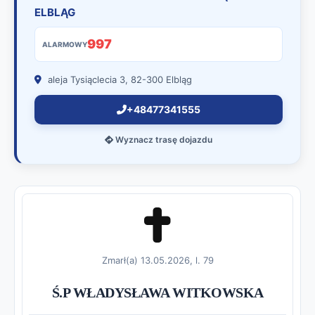
ELBLĄG
997
ALARMOWY
aleja Tysiąclecia 3, 82-300 Elbląg
+48477341555
Wyznacz trasę dojazdu
Zmarł(a) 13.05.2026, l. 79
Ś.P WŁADYSŁAWA WITKOWSKA