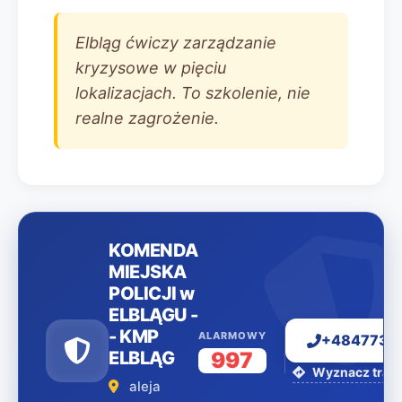
Elbląg ćwiczy zarządzanie
kryzysowe w pięciu
lokalizacjach. To szkolenie, nie
realne zagrożenie.
KOMENDA
MIEJSKA
POLICJI w
ELBLĄGU -
- KMP
ALARMOWY
+4847734
ELBLĄG
997
Wyznacz trasę
aleja